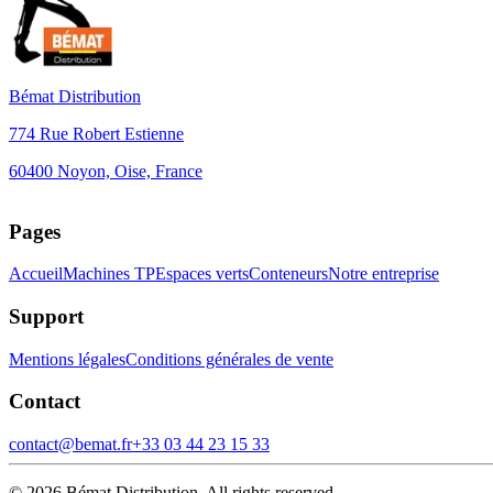
Bémat Distribution
774 Rue Robert Estienne
60400 Noyon, Oise, France
+
Pages
−
Accueil
Machines TP
Espaces verts
Conteneurs
Notre entreprise
Support
Mentions légales
Conditions générales de vente
Contact
contact@bemat.fr
+33 03 44 23 15 33
©
2026
Bémat Distribution, All rights reserved.