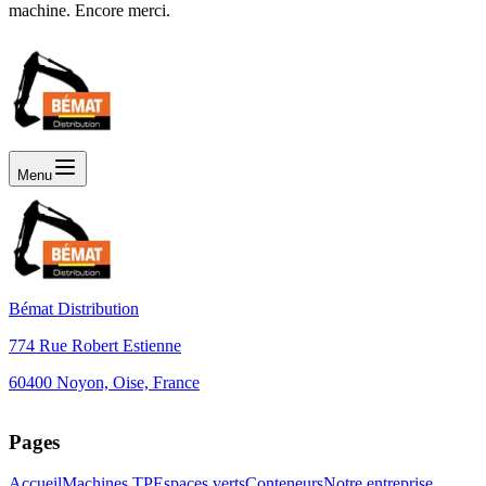
machine. Encore merci.
Menu
Bémat Distribution
774 Rue Robert Estienne
60400 Noyon, Oise, France
Leaflet
+
Pages
−
Accueil
Machines TP
Espaces verts
Conteneurs
Notre entreprise